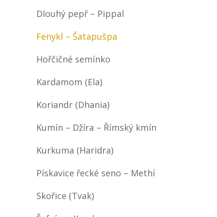
Dlouhý pepř – Pippal
Fenykl – Šatapušpa
Hořčičné semínko
Kardamom (Ela)
Koriandr (Dhania)
Kumín – Džíra – Římský kmín
Kurkuma (Haridra)
Pískavice řecké seno – Methí
Skořice (Tvak)