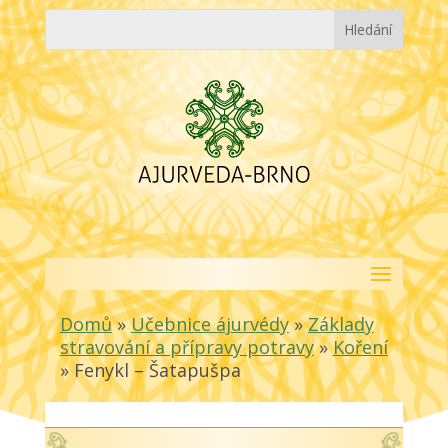
Domů
»
Učebnice ájurvédy
»
Základy
stravování a přípravy potravy
»
Koření
»
Fenykl – Šatapušpa