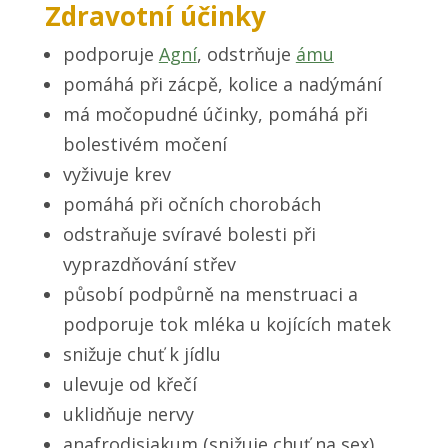
Zdravotní účinky
podporuje
Agní
, odstrňuje
ámu
pomáhá při zácpě, kolice a nadýmání
má močopudné účinky, pomáhá při
bolestivém močení
vyživuje krev
pomáhá při očních chorobách
odstraňuje svíravé bolesti při
vyprazdňování střev
působí podpůrně na menstruaci a
podporuje tok mléka u kojících matek
snižuje chuť k jídlu
ulevuje od křečí
uklidňuje nervy
anafrodisiakum (snižuje chuť na sex)