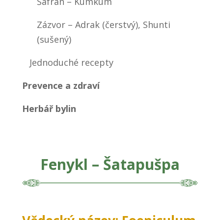
Šafrán – Kumkum
Zázvor – Adrak (čerstvý), Shunti
(sušený)
Jednoduché recepty
Prevence a zdraví
Herbář bylin
Fenykl – Šatapušpa