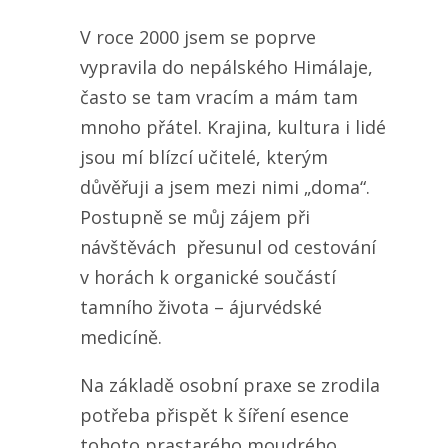
V roce 2000 jsem se poprve
vypravila do nepálského Himálaje,
často se tam vracím a mám tam
mnoho přátel. Krajina, kultura i lidé
jsou mí blízcí učitelé, kterým
důvěřuji a jsem mezi nimi „doma“.
Postupně se můj zájem při
návštěvách přesunul od cestování
v horách k organické součástí
tamního života – ájurvédské
medicíně.
Na základě osobní praxe se zrodila
potřeba přispět k šíření esence
tohoto prastarého moudrého