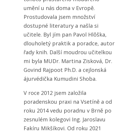
umění u nás doma v Evropě.
Prostudovala jsem množství
dostupné literatury a našla si
učitele. Byl jím pan Pavol Hlôška,
dlouholetý praktik a poradce, autor
řady knih. Další moudrou učitelkou
mi byla MUDr. Martina Zisková, Dr.
Govind Rajpoot Ph.D. a cejlonská
ájurvédička Kumudini Shoba.
V roce 2012 jsem založila
poradenskou praxi na Vsetíně a od
roku 2014 vedu poradnu v Brně po
zesnulém kolegovi Ing. Jaroslavu
Fakíru Mikšíkovi. Od roku 2021