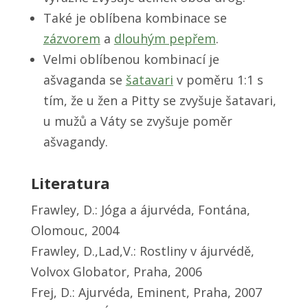
Také je oblíbena kombinace se
zázvorem
a
dlouhým pepřem
.
Velmi oblíbenou kombinací je
ašvaganda se
šatavari
v poměru 1:1 s
tím, že u žen a Pitty se zvyšuje šatavari,
u mužů a Váty se zvyšuje poměr
ašvagandy.
Literatura
Frawley, D.: Jóga a ájurvéda, Fontána,
Olomouc, 2004
Frawley, D.,Lad,V.: Rostliny v ájurvédě,
Volvox Globator, Praha, 2006
Frej, D.: Ajurvéda, Eminent, Praha, 2007