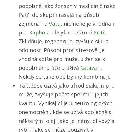
podobně jako ženšen v medicín čínské.
Patří do skupin rasaján a působí
zejména na
Vátu
, nicméně je vhodná i
pro
Kaphu
a obvykle neškodí
Pittě
.
Zklidňuje, regeneruje, zvyšuje sílu a
odolnost. Působí protistresově. Je
vhodná spíše pro muže, u žen se k
podobnému účelu užívá
šatavari
.
Někdy se také obě byliny kombinují.
Taktéž se užívá jako afrodisiakum pro
muže, zvyšuje počet spermií i jejich
kvalitu. Vynikající je u neurologických
onemocnění, kde se užívá společně s
některými oleji jako je lněný, olivový a
rybí. Také se může používat v