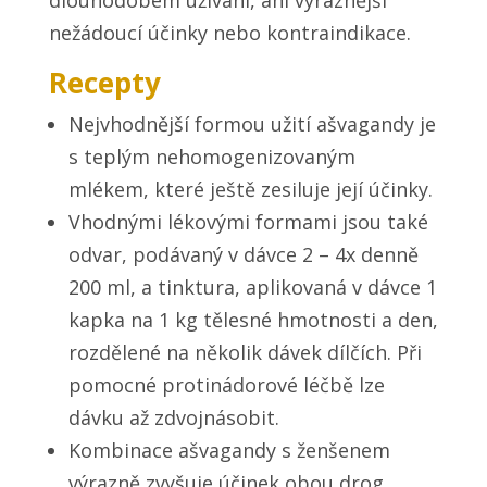
dlouhodobém užívání, ani výraznější
nežádoucí účinky nebo kontraindikace.
Recepty
Nejvhodnější formou užití ašvagandy je
s teplým nehomogenizovaným
mlékem, které ještě zesiluje její účinky.
Vhodnými lékovými formami jsou také
odvar, podávaný v dávce 2 – 4x denně
200 ml, a tinktura, aplikovaná v dávce 1
kapka na 1 kg tělesné hmotnosti a den,
rozdělené na několik dávek dílčích. Při
pomocné protinádorové léčbě lze
dávku až zdvojnásobit.
Kombinace ašvagandy s ženšenem
výrazně zvyšuje účinek obou drog.