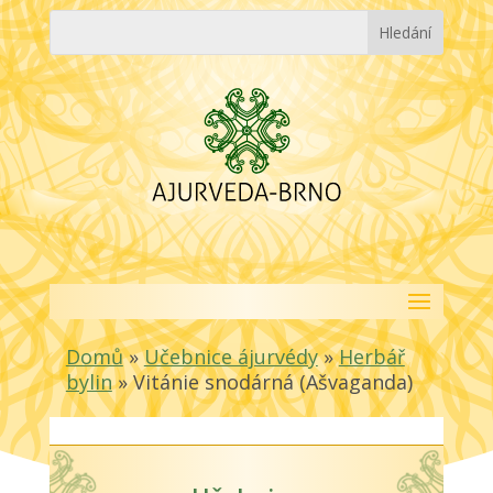
Domů
»
Učebnice ájurvédy
»
Herbář
bylin
»
Vitánie snodárná (Ašvaganda)