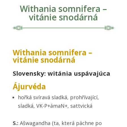
Withania somnifera –
vitánie snodárná
Withania somnifera –
vitánie snodárná
Slovensky: witánia uspávajúca
Ájurvéda
hořká svíravá sladká, prohřívající,
sladká, VK-P+ámaN+, sattvická
S.:
Ašwagandha (ta, která páchne po