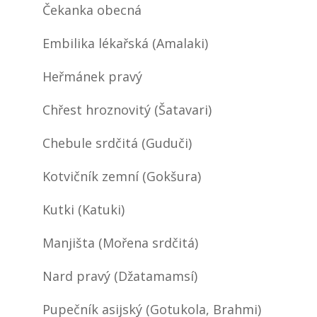
Čekanka obecná
Embilika lékařská (Amalaki)
Heřmánek pravý
Chřest hroznovitý (Šatavari)
Chebule srdčitá (Guduči)
Kotvičník zemní (Gokšura)
Kutki (Katuki)
Manjišta (Mořena srdčitá)
Nard pravý (Džatamamsí)
Pupečník asijský (Gotukola, Brahmi)