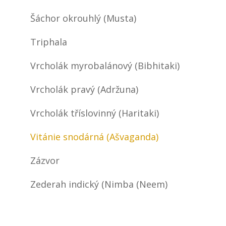
Šáchor okrouhlý (Musta)
Triphala
Vrcholák myrobalánový (Bibhitaki)
Vrcholák pravý (Adržuna)
Vrcholák tříslovinný (Haritaki)
Vitánie snodárná (Ašvaganda)
Zázvor
Zederah indický (Nimba (Neem)