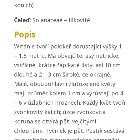
koních)
Čeleď:
Solanaceae – lilkovité
Popis
Witánie tvoří polokeř dorůstající výšky 1
– 1,5 metru. Má obvejčité, asymetrické,
vstřícné, krátce řapíkaté listy, asi 10 cm
dlouhé a 2 – 3 cm široké, celokrajné.
Malé, oboupohlavní žlutozelené květy
mají průměr kolem 1 cm a vyrůstají po 4
– 6 v úžlabních hroznech. Každý květ tvoří
zvonkovitý kalich; úzce zvonkovitá
koruna se otvírá pěti vejčitými
chlopněmi. Tyčinek je pět. Pestík sestává
ze svrchního dvoupouzdrého semeníku,