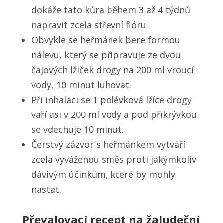
dokáže tato kůra během 3 až 4 týdnů
napravit zcela střevní flóru.
Obvykle se heřmánek bere formou
nálevu, který se připravuje ze dvou
čajových lžiček drogy na 200 ml vroucí
vody, 10 minut luhovat.
Při inhalaci se 1 polévková lžíce drogy
vaří asi v 200 ml vody a pod přikrývkou
se vdechuje 10 minut.
Čerstvý zázvor s heřmánkem vytváří
zcela vyváženou směs proti jakýmkoliv
dávivým účinkům, které by mohly
nastat.
Převalovací recept na žaludeční