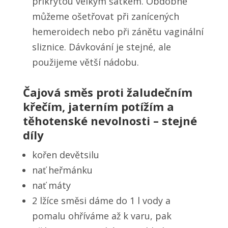
přikrytou velkým šátkem. Obdobně
můžeme ošetřovat při zanícených
hemeroidech nebo při zánětu vaginální
sliznice. Dávkování je stejné, ale
použijeme větší nádobu.
Čajová směs proti žaludečním
křečím, jaterním potížím a
těhotenské nevolnosti – stejné
díly
kořen devětsilu
nať heřmánku
nať máty
2 lžíce směsi dáme do 1 l vody a
pomalu ohříváme až k varu, pak