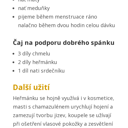
nať meduňky
pijeme během menstruace ráno
nalačno během dvou hodin celou dávku
Čaj na podporu dobrého spánku
3 díly chmelu
2 díly heřmánku
1 díl nati srdečníku
Další užití
Heřmánku se hojně využívá i v kosmetice,
masti s chamazulénem urychlují hojení a
zamezují tvorbu jizev, koupele se užívají
při ošetření vlasové pokožky a zesvětlení