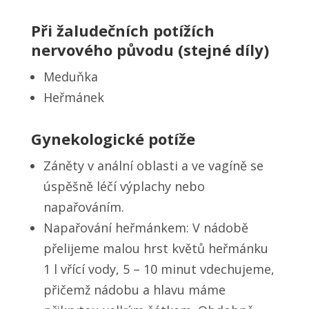
Při žaludečních potížích
nervového původu (stejné díly)
Meduňka
Heřmánek
Gynekologické potíže
Záněty v anální oblasti a ve vagíně se
úspěšně léčí výplachy nebo
napařováním.
Napařování heřmánkem: V nádobě
přelijeme malou hrst květů heřmánku
1 l vřící vody, 5 – 10 minut vdechujeme,
přičemž nádobu a hlavu máme