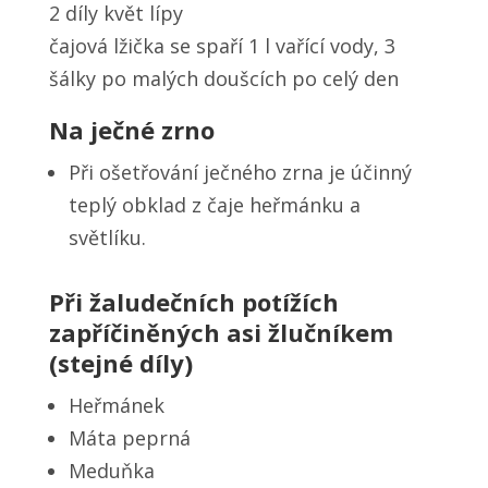
2 díly květ lípy
čajová lžička se spaří 1 l vařící vody, 3
šálky po malých doušcích po celý den
Na ječné zrno
Při ošetřování ječného zrna je účinný
teplý obklad z čaje heřmánku a
světlíku.
Při žaludečních potížích
zapříčiněných asi žlučníkem
(stejné díly)
Heřmánek
Máta peprná
Meduňka