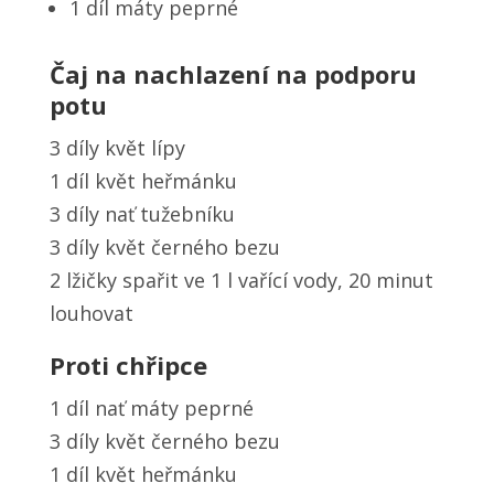
1 díl máty peprné
Čaj na nachlazení na podporu
potu
3 díly květ lípy
1 díl květ heřmánku
3 díly nať tužebníku
3 díly květ černého bezu
2 lžičky spařit ve 1 l vařící vody, 20 minut
louhovat
Proti chřipce
1 díl nať máty peprné
3 díly květ černého bezu
1 díl květ heřmánku