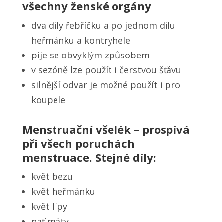
všechny ženské orgány
dva díly řebříčku a po jednom dílu
heřmánku a kontryhele
pije se obvyklým způsobem
v sezóně lze použít i čerstvou šťávu
silnější odvar je možné použít i pro
koupele
Menstruační všelék – prospívá
při všech poruchách
menstruace. Stejné díly:
květ bezu
květ heřmánku
květ lípy
nať máty