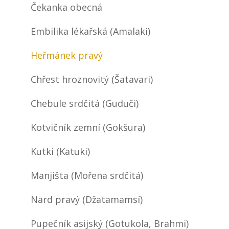
Čekanka obecná
Embilika lékařská (Amalaki)
Heřmánek pravý
Chřest hroznovitý (Šatavari)
Chebule srdčitá (Guduči)
Kotvičník zemní (Gokšura)
Kutki (Katuki)
Manjišta (Mořena srdčitá)
Nard pravý (Džatamamsí)
Pupečník asijský (Gotukola, Brahmi)