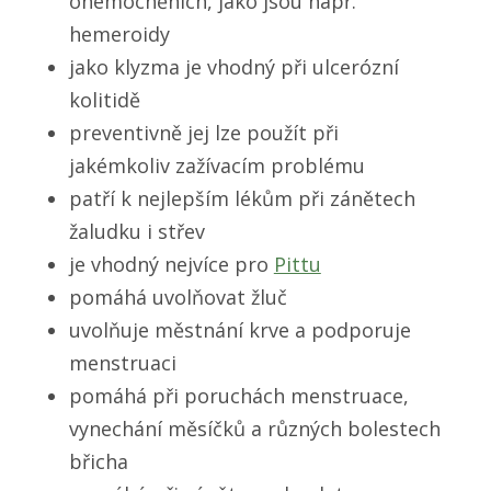
onemocněních, jako jsou např.
hemeroidy
jako klyzma je vhodný při ulcerózní
kolitidě
preventivně jej lze použít při
jakémkoliv zažívacím problému
patří k nejlepším lékům při zánětech
žaludku i střev
je vhodný nejvíce pro
Pittu
pomáhá uvolňovat žluč
uvolňuje městnání krve a podporuje
menstruaci
pomáhá při poruchách menstruace,
vynechání měsíčků a různých bolestech
břicha