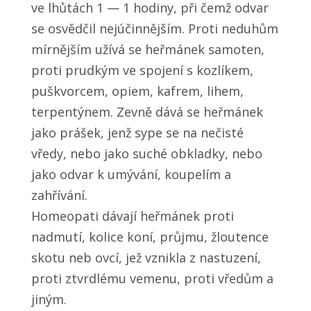
ve lhůtách 1 — 1 hodiny, při čemž odvar
se osvědčil nejúčinnějším. Proti neduhům
mírnějším užívá se heřmánek samoten,
proti prudkým ve spojení s kozlíkem,
puškvorcem, opiem, kafrem, lihem,
terpentýnem. Zevně dává se heřmánek
jako prášek, jenž sype se na nečisté
vředy, nebo jako suché obkladky, nebo
jako odvar k umývání, koupelím a
zahřívání.
Homeopati dávají heřmánek proti
nadmutí, kolice koní, průjmu, žloutence
skotu neb ovcí, jež vznikla z nastuzení,
proti ztvrdlému vemenu, proti vředům a
jiným.