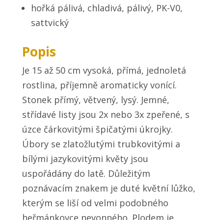
hořká pálivá, chladivá, pálivý, PK-V0,
sattvický
Popis
Je 15 až 50 cm vysoká, přímá, jednoletá
rostlina, příjemně aromaticky vonící.
Stonek přímý, větvený, lysý. Jemné,
střídavé listy jsou 2x nebo 3x zpeřené, s
úzce čárkovitými špičatými úkrojky.
Úbory se zlatožlutými trubkovitými a
bílými jazykovitými květy jsou
uspořádány do latě. Důležitým
poznávacím znakem je duté květní lůžko,
kterým se liší od velmi podobného
heřmánkovce nevonného. Plodem je