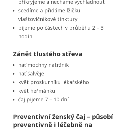
přikryjeme a necháme vychladnout
scedíme a přidáme lžičku
vlaštovičníkové tinktury
pijeme po částech v průběhu 2 – 3
hodin
Zánět tlustého střeva
nať mochny nátržník
nať šalvěje
květ proskurníku lékařského
květ heřmánku
čaj pijeme 7 – 10 dní
Preventivní ženský čaj – působí
preventivně i léčebně na