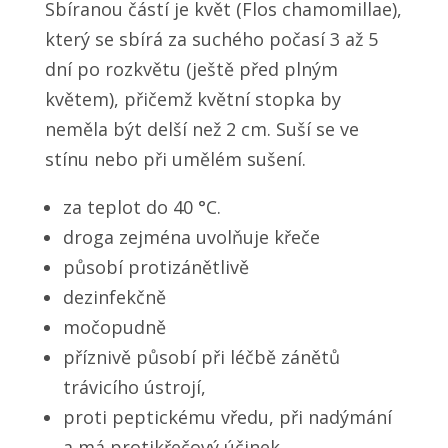
Sbíranou částí je květ (Flos chamomillae),
který se sbírá za suchého počasí 3 až 5
dní po rozkvětu (ještě před plným
květem), přičemž květní stopka by
neměla být delší než 2 cm. Suší se ve
stínu nebo při umělém sušení.
za teplot do 40 °C.
droga zejména uvolňuje křeče
působí protizánětlivě
dezinfekčně
močopudně
příznivě působí při léčbě zánětů
trávicího ústrojí,
proti peptickému vředu, při nadýmání
a má protikřečový účinek