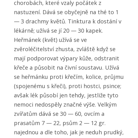
chorobách, které vzaly počátek z
nastuzení. Dává se obyčejně na thé to 1
— 3 drachmy květů. Tinktura k dostání v
lékárně; užívá se jí 20 — 30 kapek.
Heřmánek (květ) užívá se ve
zvěroléčitelství zhusta, zvláště když se
mají podporovat výpary kůže, odstranit
křeče a působit na čivní soustavu. Užívá
se heřmánku proti křečím, kolice, průjmu
(spojenému s křeči), proti hostci, psince;
avšak lék působí jen tehdy, jestliže tyto
nemoci nedospěly značné výše. Velkým
zvířatům dává se 30 — 60, ovcím a
prasatům 7 — 22, psům 2 — 12 gr.
najednou a dle toho, jak je neduh prudký,