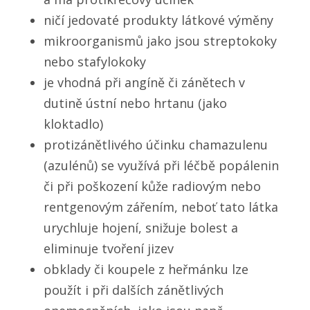
ničí jedovaté produkty látkové výměny
mikroorganismů jako jsou streptokoky
nebo stafylokoky
je vhodná při angíně či zánětech v
dutině ústní nebo hrtanu (jako
kloktadlo)
protizánětlivého účinku chamazulenu
(azulénů) se využívá při léčbě popálenin
či při poškození kůže radiovým nebo
rentgenovým zářením, neboť tato látka
urychluje hojení, snižuje bolest a
eliminuje tvoření jizev
obklady či koupele z heřmánku lze
použít i při dalších zánětlivých