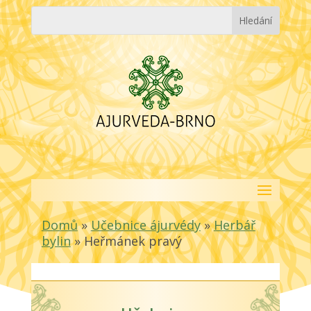
Domů
»
Učebnice ájurvédy
»
Herbář
bylin
»
Heřmánek pravý