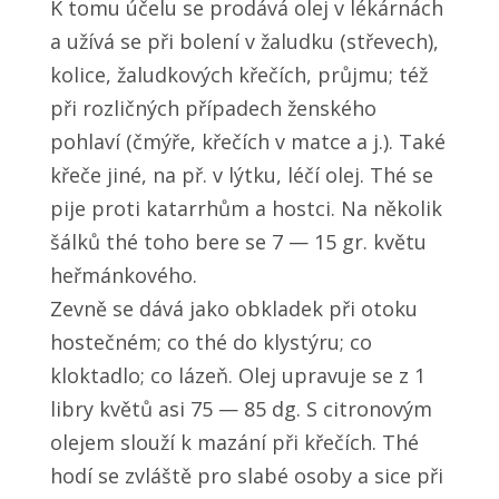
K tomu účelu se prodává olej v lékárnách
a užívá se při bolení v žaludku (střevech),
kolice, žaludkových křečích, průjmu; též
při rozličných případech ženského
pohlaví (čmýře, křečích v matce a j.). Také
křeče jiné, na př. v lýtku, léčí olej. Thé se
pije proti katarrhům a hostci. Na několik
šálků thé toho bere se 7 — 15 gr. květu
heřmánkového.
Zevně se dává jako obkladek při otoku
hostečném; co thé do klystýru; co
kloktadlo; co lázeň. Olej upravuje se z 1
libry květů asi 75 — 85 dg. S citronovým
olejem slouží k mazání při křečích. Thé
hodí se zvláště pro slabé osoby a sice při