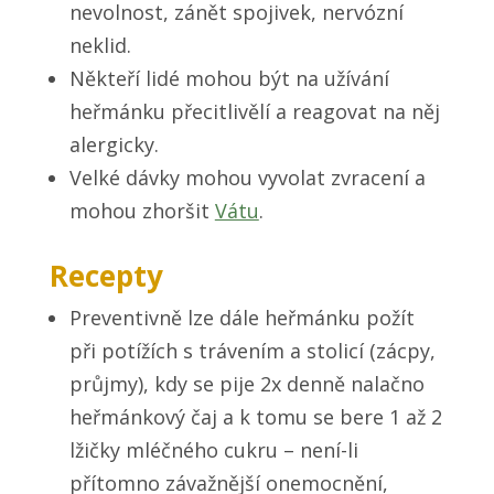
nevolnost, zánět spojivek, nervózní
neklid.
Někteří lidé mohou být na užívání
heřmánku přecitlivělí a reagovat na něj
alergicky.
Velké dávky mohou vyvolat zvracení a
mohou zhoršit
Vátu
.
Recepty
Preventivně lze dále heřmánku požít
při potížích s trávením a stolicí (zácpy,
průjmy), kdy se pije 2x denně nalačno
heřmánkový čaj a k tomu se bere 1 až 2
lžičky mléčného cukru – není-li
přítomno závažnější onemocnění,