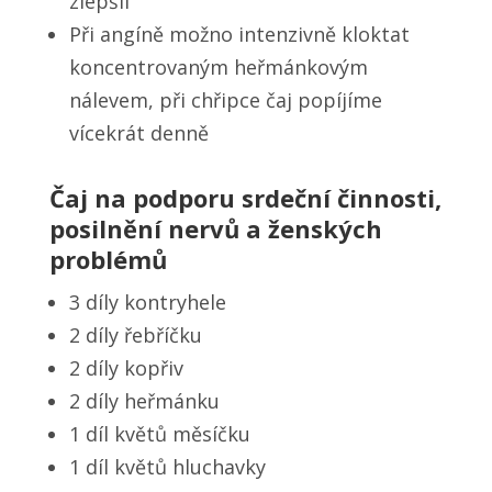
zlepšil
Při angíně možno intenzivně kloktat
koncentrovaným heřmánkovým
nálevem, při chřipce čaj popíjíme
vícekrát denně
Čaj na podporu srdeční činnosti,
posilnění nervů a ženských
problémů
3 díly kontryhele
2 díly řebříčku
2 díly kopřiv
2 díly heřmánku
1 díl květů měsíčku
1 díl květů hluchavky