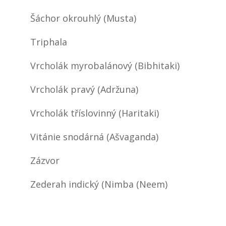
Šáchor okrouhlý (Musta)
Triphala
Vrcholák myrobalánový (Bibhitaki)
Vrcholák pravý (Adržuna)
Vrcholák tříslovinný (Haritaki)
Vitánie snodárná (Ašvaganda)
Zázvor
Zederah indický (Nimba (Neem)