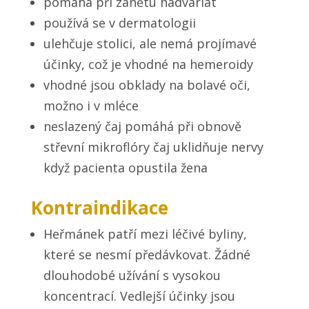
pomáhá při zánětu nadvarlat
používá se v dermatologii
ulehčuje stolici, ale nemá projímavé
účinky, což je vhodné na hemeroidy
vhodné jsou obklady na bolavé oči,
možno i v mléce
neslazený čaj pomáhá při obnově
střevní mikroflóry čaj uklidňuje nervy
když pacienta opustila žena
Kontraindikace
Heřmánek patří mezi léčivé byliny,
které se nesmí předávkovat. Žádné
dlouhodobé užívání s vysokou
koncentrací. Vedlejší účinky jsou