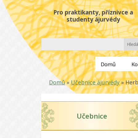
Pro praktikanty, příznivce a
studenty ájurvédy
Domů
Ko
Domů
»
Učebnice ájurvédy
»
Herb
Učebnice