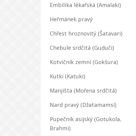
Embilika lékařská (Amalaki)
Heřmánek pravý
Chřest hroznovitý (Šatavari)
Chebule srdčitá (Guduči)
Kotvičník zemní (Gokšura)
Kutki (Katuki)
Manjišta (Mořena srdčitá)
Nard pravý (Džatamamsí)
Pupečník asijský (Gotukola,
Brahmi)