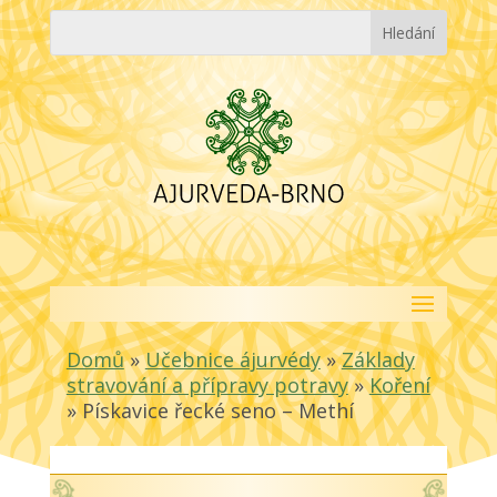
Domů
»
Učebnice ájurvédy
»
Základy
stravování a přípravy potravy
»
Koření
»
Pískavice řecké seno – Methí