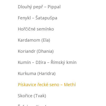
Dlouhý pepř – Pippal
Fenykl – Šatapušpa
Hořčičné semínko
Kardamom (Ela)
Koriandr (Dhania)
Kumín – Džíra – Římský kmín
Kurkuma (Haridra)
Pískavice řecké seno – Methí
Skořice (Tvak)