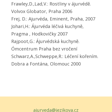
Frawley,D.,Lad,V.: Rostliny v ájurvédě.
Volvox Globator, Praha 2006
Frej, D.: Ajurvéda, Eminent, Praha, 2007
Johari,H.: Ájurvéda léčivá kuchyně,
Pragma , Hodkovičky 2007
Rajpoot,G.: Ájurvédská kuchyně.
Ómcentrum Praha bez vročení
Schwarz,A.,Schweppe,R.: Léčení kořením.
Dobra a Fontána, Olomouc 2000
ajurveda@jezikova.cz