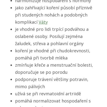
harmonizuje hospodaření s hormony
jako zahřívající koření působí příznivě
při studených nohách a podobných
komplikací
Váty
je vhodné pro lidi trpící podváhou a
oslabené osoby. Posilují zejména
žaludek, střeva a pohlavní orgány
koření je vhodné při chudokrevnosti,
pomáhá při tvorbě mléka
zmírňuje křeče a menstruační bolesti,
doporučuje se po porodu
podporuje trávení většiny potravin,
mimo pálivých
užívá se při revmatoidní artriidě
pomáhá normalizovat hospodaření s