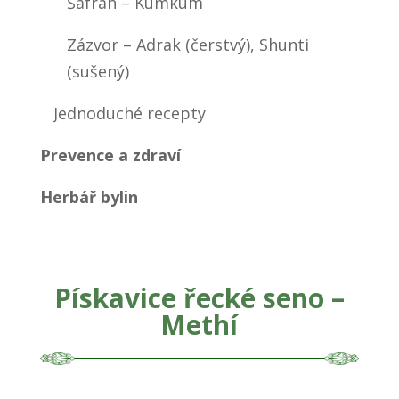
Šafrán – Kumkum
Zázvor – Adrak (čerstvý), Shunti
(sušený)
Jednoduché recepty
Prevence a zdraví
Herbář bylin
Pískavice řecké seno –
Methí