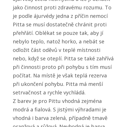
jako činnost proti zdravému rozumu. To
je podle ájurvédy jedna z příčin nemocí
Pitta se musí dostatečně chránit proti
přehřátí. Oblékat se pouze tak, aby jí
nebylo teplo, natož horko, a nebát se
odložit část oděvů v teplé místnosti
nebo, když se oteplí. Pitta se také zahřívá
při činnosti proto při pohybu s tím musí
počítat. Na místě je však teplá rezerva
při ukončení pohybu. Pitta má menší
setrvačnost a rychle vychládá.
Z barev je pro Pittu vhodná zejména
modrá a fialová. S jistými výhradami je
vhodná i barva zelená, případně tmavě
oranžová a růžová. Nevhodná je barva