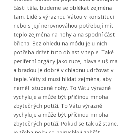
části těla, budeme se oblékat zejména
tam. Lidé s výraznou Vátou v konstituci
nebo s její nerovnováhou potřebují mít
teplo zejména na nohy a na spodní část
břicha. Bez ohledu na módu je u nich
potřeba držet tuto oblast v teple. Také
periferní orgány jako ruce, hlava s ušima
a bradou je dobré v chladnu udržovat v
teple. Váty si musí hlídat zejména, aby
neměli studené nohy. To Vátu výrazně
vychyluje a může být příčinou mnoha
zbytečných potíží. To Vátu výrazně
vychyluje a může být příčinou mnoha
zbytečných potíží. Pokud se tak už stane,
je třeba nohy co nejrychleji zahřát