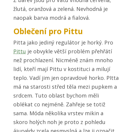
Z barev jsou pro Vátu vhodná červená,
žlutá, oranžová a zelená. Nevhodná je
naopak barva modrá a fialová.
Oblečení pro Pittu
Pitta jako jediný regulátor je horký. Pro
Pittu
je obvykle větší problém přehřátí
než prochlazení. Nicméně znám mnoho
lidí, kteří mají Pittu v kostituci a milují
teplo. Vadí jim jen opravdové horko. PItta
má na starosti střed těla mezi pupkem a
srdcem. Tuto oblast bychom měli
oblékat co nejméně. Zahřeje se totiž
sama. Móda několika vrstev mikin a
skoro holých noh je proto z pohledu
ájurvédy zcela nesmyslná a lze ji označit