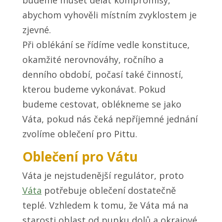
budeme muset dělat kompromisy,
abychom vyhověli místním zvyklostem je
zjevné.
Při oblékání se řídíme vedle konstituce,
okamžité nerovnováhy, ročního a
denního období, počasí také činností,
kterou budeme vykonávat. Pokud
budeme cestovat, oblékneme se jako
Váta, pokud nás čeká nepříjemné jednání
zvolíme oblečení pro Pittu.
Oblečení pro Vátu
Váta je nejstudenější regulátor, proto
Váta
potřebuje oblečení dostatečně
teplé. Vzhledem k tomu, že Váta má na
starosti oblast od pupku dolů a okrajové