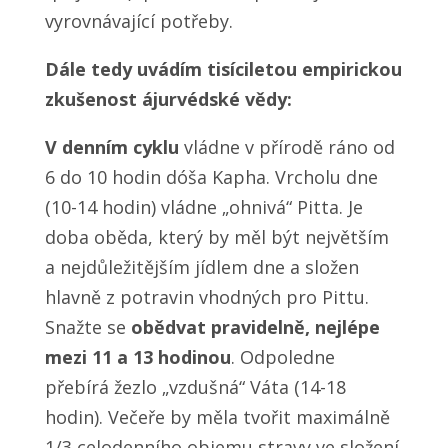
vyrovnávající potřeby.
Dále tedy uvádím tisíciletou empirickou
zkušenost ájurvédské vědy:
V denním cyklu
vládne v přírodě ráno od
6 do 10 hodin dóša Kapha. Vrcholu dne
(10-14 hodin) vládne „ohnivá“ Pitta. Je
doba oběda, který by měl být největším
a nejdůležitějším jídlem dne a složen
hlavně z potravin vhodných pro Pittu.
Snažte se
obědvat pravidelně, nejlépe
mezi 11 a 13 hodinou
. Odpoledne
přebírá žezlo „vzdušná“ Váta (14-18
hodin). Večeře by měla tvořit maximálně
1/3 celodenního objemu stravy ve složení