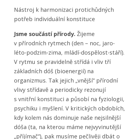
Nástroj k harmonizaci protichůdných
potřeb individuální konstituce
Jsme součástí přírody.
Žijeme
v přírodních rytmech (den – noc, jaro-
léto-podzim-zima, mládí-dospělost-stáří).
V rytmu se pravidelně střídá i vliv tří
základních dóš (bioenergií) na
organizmus. Tak jejich „vnější“ přírodní
vlivy střídavě a periodicky rezonují
s vnitřní konstituci a působí na fyziologii,
psychiku i myšlení. V kritických obdobích,
kdy kolem nás dominuje naše nejsilnější
dóša (ta, na kterou máme nejvyvinutější
„příjímač“), pak musíme pečlivěji dbát o