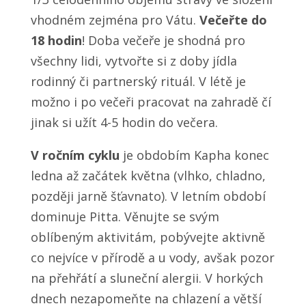
vhodném zejména pro Vátu.
Večeřte do
18 hodin
! Doba večeře je shodná pro
všechny lidi, vytvořte si z doby jídla
rodinný či partnerský rituál. V létě je
možno i po večeři pracovat na zahradě čí
jinak si užít 4-5 hodin do večera.
V ročním cyklu
je obdobím Kapha konec
ledna až začátek května (vlhko, chladno,
později jarně šťavnato). V letním období
dominuje Pitta. Věnujte se svým
oblíbeným aktivitám, pobývejte aktivně
co nejvíce v přírodě a u vody, avšak pozor
na přehřátí a sluneční alergii. V horkých
dnech nezapomeňte na chlazení a větší