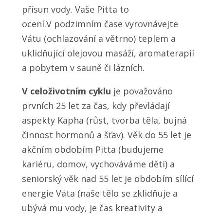
přísun vody. Vaše Pitta to
ocení.V podzimním čase vyrovnávejte
Vátu (ochlazování a větrno) teplem a
uklidňující olejovou masáží, aromaterapií
a pobytem v sauně či lázních.
V celoživotním cyklu
je považováno
prvních 25 let za čas, kdy převládají
aspekty Kapha (růst, tvorba těla, bujná
činnost hormonů a šťav). Věk do 55 let je
akčním obdobím Pitta (budujeme
kariéru, domov, vychováváme děti) a
seniorský věk nad 55 let je obdobím sílící
energie Váta (naše tělo se zklidňuje a
ubývá mu vody, je čas kreativity a