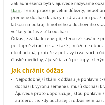
Základní esencí bytí v ájurvédě nazýváme ód
tkání
. Tento proces je velmi důležitý, neboť př
přeměně dochází k vážným zdravotním potížím,
látkou na pokraji hmotného a duchovního stavu
veškerý ódžas z těla odchází.
Ódžas je základní energií, kterou získáváme při
postupně ztrácíme, ale také ji můžeme obnovo
dlouhodobá, protože z potravy trvá tvorba ódž
čínské medicíny, ájurvéda zná postupy, kterým
Jak chránit ódžas
Nejpodobnější tkání k ódžasu je pohlavní tk
dochází k výronu semene u mužů dochází k
Ájurvéda proto doporučuje jistou pohlavní z
autoerotice, kdy odcházející ódžas není par