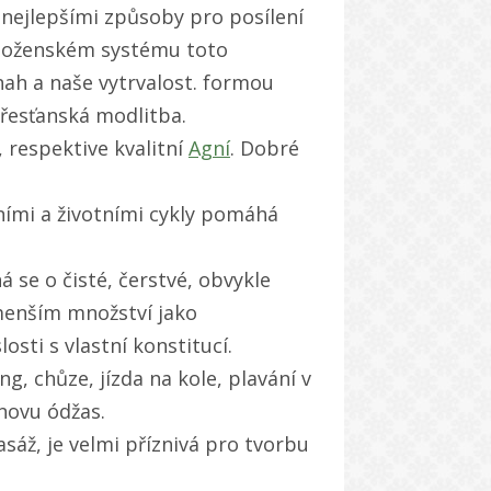
 nejlepšími způsoby pro posílení
áboženském systému toto
ah a naše vytrvalost. formou
křesťanská modlitba.
 respektive kvalitní
Agní
. Dobré
dními a životními cykly pomáhá
á se o čisté, čerstvé, obvykle
 menším množství jako
sti s vlastní konstitucí.
ng, chůze, jízda na kole, plavání v
novu ódžas.
asáž, je velmi příznivá pro tvorbu