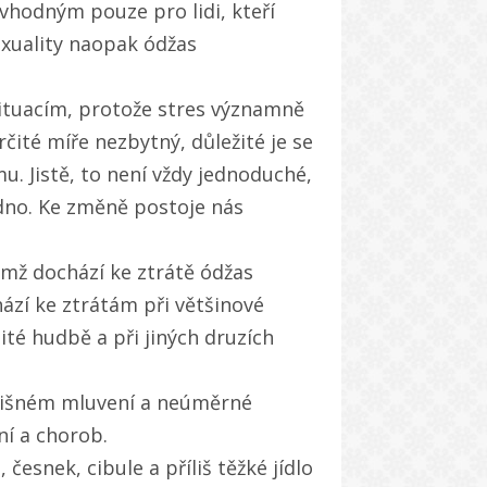
hodným pouze pro lidi, kteří
exuality naopak ódžas
situacím, protože stres významně
čité míře nezbytný, důležité je se
 Jistě, to není vždy jednoduché,
adno. Ke změně postoje nás
ěmž dochází ke ztrátě ódžas
hází ke ztrátám při většinové
ité hudbě a při jiných druzích
ílišném mluvení a neúměrné
ní a chorob.
česnek, cibule a příliš těžké jídlo