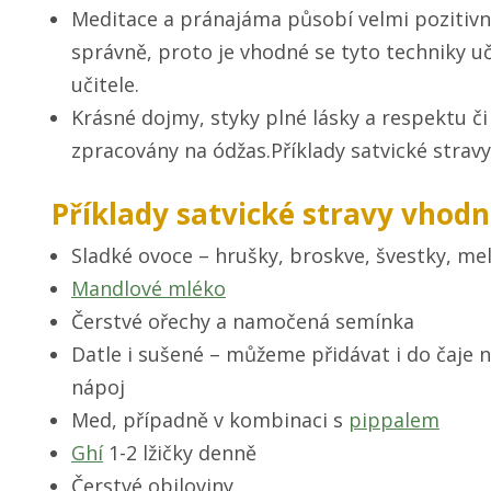
Meditace a pránajáma působí velmi pozitivn
správně, proto je vhodné se tyto techniky 
učitele.
Krásné dojmy, styky plné lásky a respektu č
zpracovány na ódžas.Příklady satvické strav
Příklady satvické stravy vhodn
Sladké ovoce – hrušky, broskve, švestky, me
Mandlové mléko
Čerstvé ořechy a namočená semínka
Datle i sušené – můžeme přidávat i do čaje n
nápoj
Med, případně v kombinaci s
pippalem
Ghí
1-2 lžičky denně
Čerstvé obiloviny