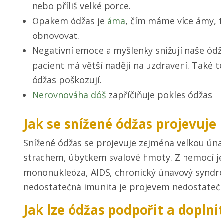
nebo příliš velké porce.
Opakem ódžas je
áma
, čím máme více ámy, t
obnovovat.
Negativní emoce a myšlenky snižují naše ódža
pacient má větší naději na uzdravení. Také
ódžas poškozují.
Nerovnováha dóš
zapříčiňuje pokles ódžas
Jak se snížené ódžas projevuje
Snížené ódžas se projevuje zejména velkou úna
strachem, úbytkem svalové hmoty. Z nemocí j
mononukleóza, AIDS, chronický únavový syndr
nedostatečná imunita je projevem nedostateč
Jak lze ódžas podpořit a doplni