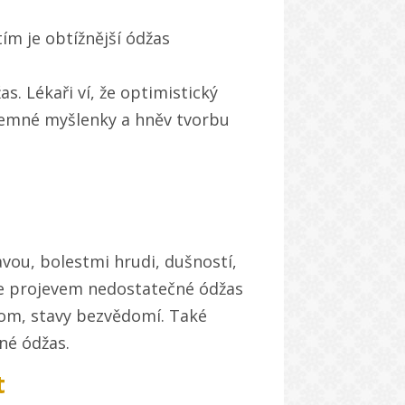
ím je obtížnější ódžas
s. Lékaři ví, že optimistický
 temné myšlenky a hněv tvorbu
vou, bolestmi hrudi, dušností,
e projevem nedostatečné ódžas
om, stavy bezvědomí. Také
né ódžas.
t