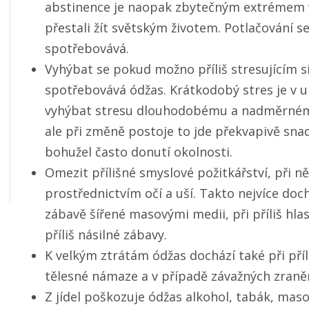
abstinence je naopak zbytečným extrémem v
přestali žít světským životem. Potlačování s
spotřebovává.
Vyhýbat se pokud možno příliš stresujícím 
spotřebovává ódžas. Krátkodobý stres je v ur
vyhýbat stresu dlouhodobému a nadměrnému.
ale při změně postoje to jde překvapivě sn
bohužel často donutí okolnosti.
Omezit přílišné smyslové požitkářství, při n
prostřednictvím očí a uší. Takto nejvíce doc
zábavě šířené masovými medii, při příliš hlas
příliš násilné zábavy.
K velkým ztrátám ódžas dochází také při př
tělesné námaze a v případě závažných zraně
Z jídel poškozuje ódžas alkohol, tabák, maso, 