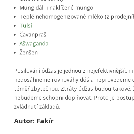
Mung dál, i naklíčené mungo
Teplé nehomogenizované mléko (z prodejní
Tulsí
Čavanpraš
Ašwaganda
Ženšen
Posilování ódžas je jednou z nejefektivnějšíc
nedosáhneme rovnováhy dóš a neprovedeme det
téměř zbytečnou. Ztráty ódžas budou takové, ž
nebudeme schopni doplňovat. Proto je postup
zvládnutí základů.
Autor: Fakír