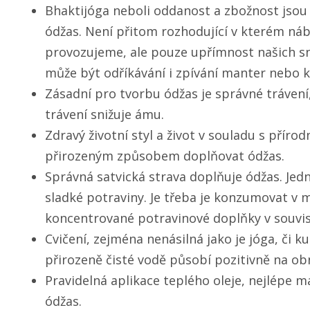
Bhaktijóga neboli oddanost a zbožnost jsou
ódžas. Není přitom rozhodující v kterém n
provozujeme, ale pouze upřímnost našich sn
může být odříkávání i zpívání manter nebo 
Zásadní pro tvorbu ódžas je správné trávení,
trávení snižuje ámu.
Zdravý životní styl a život v souladu s příro
přirozeným způsobem doplňovat ódžas.
Správná satvická strava doplňuje ódžas. Jedn
sladké potraviny. Je třeba je konzumovat v
koncentrované potravinové doplňky v souvislo
Cvičení, zejména nenásilná jako je jóga, či ku
přirozeně čisté vodě působí pozitivně na ob
Pravidelná aplikace teplého oleje, nejlépe m
ódžas.