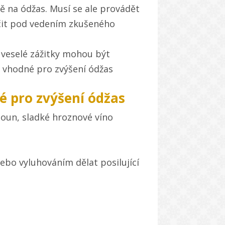
ě na ódžas. Musí se ale provádět
učit pod vedením zkušeného
i veselé zážitky mohou být
y vhodné pro zvýšení ódžas
é pro zvýšení ódžas
loun, sladké hroznové víno
ebo vyluhováním dělat posilující