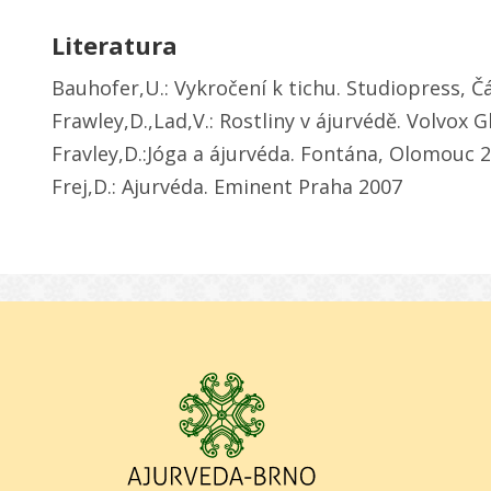
Literatura
Bauhofer,U.: Vykročení k tichu. Studiopress, Č
Frawley,D.,Lad,V.: Rostliny v ájurvédě. Volvox 
Fravley,D.:Jóga a ájurvéda. Fontána, Olomouc 
Frej,D.: Ajurvéda. Eminent Praha 2007