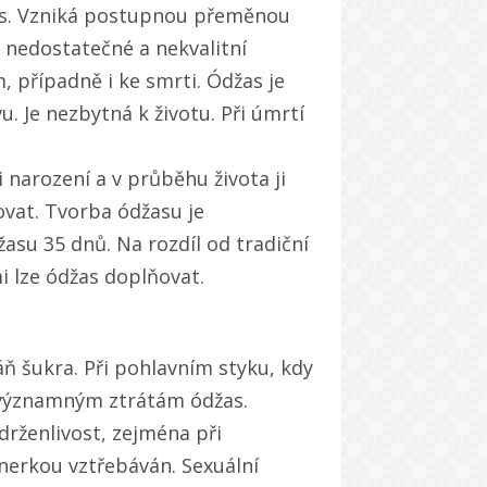
žas. Vzniká postupnou přeměnou
i nedostatečné a nekvalitní
 případně i ke smrti. Ódžas je
. Je nezbytná k životu. Při úmrtí
 narození a v průběhu života ji
vat. Tvorba ódžasu je
asu 35 dnů. Na rozdíl od tradiční
i lze ódžas doplňovat.
áň šukra. Při pohlavním styku, kdy
 významným ztrátám ódžas.
drženlivost, zejména při
tnerkou vztřebáván. Sexuální