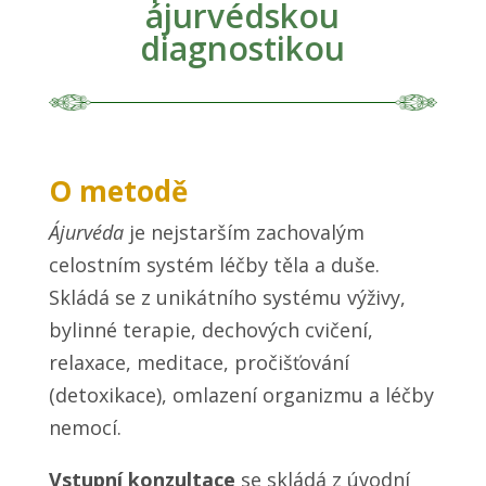
ájurvédskou
diagnostikou
O metodě
Ájurvéda
je nejstarším zachovalým
celostním systém léčby těla a duše.
Skládá se z unikátního systému výživy,
bylinné terapie, dechových cvičení,
relaxace, meditace, pročišťování
(detoxikace), omlazení organizmu a léčby
nemocí.
Vstupní konzultace
se skládá z úvodní